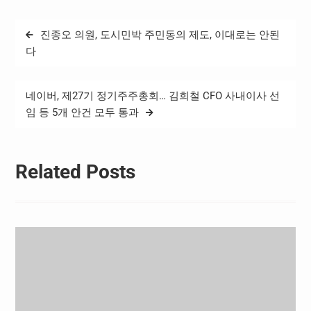
2027년까지다. 이날 행사에
는 대한축구협회 이용수 부
글
진종오 의원, 도시민박 주민동의 제도, 이대로는 안된
회장, 김승희 전무이사, 홍명
탐
보 국가대표팀 감독, 세중 천
다
세전 대표이사, 안영우 상무
색
등 주요 관계자들이 참석했
다. 세중은 43년간…
네이버, 제27기 정기주주총회… 김희철 CFO 사내이사 선
임 등 5개 안건 모두 통과
Related Posts