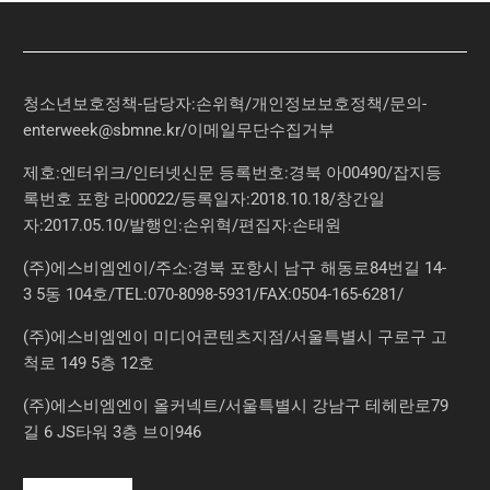
청소년보호정책-담당자:손위혁
/
개인정보보호정책
/
문의
-
enterweek@sbmne.kr
/이메일무단수집거부
제호:엔터위크/인터넷신문 등록번호:경북 아00490/잡지등
록번호 포항 라00022/등록일자:2018.10.18/창간일
자:2017.05.10/발행인:손위혁/편집자:손태원
(주)에스비엠엔이/주소:경북 포항시 남구 해동로84번길 14-
3 5동 104호/TEL:070-8098-5931/FAX:0504-165-6281/
(주)에스비엠엔이 미디어콘텐츠지점/서울특별시 구로구 고
척로 149 5층 12호
(주)에스비엠엔이 올커넥트/서울특별시 강남구 테헤란로79
길 6 JS타워 3층 브이946