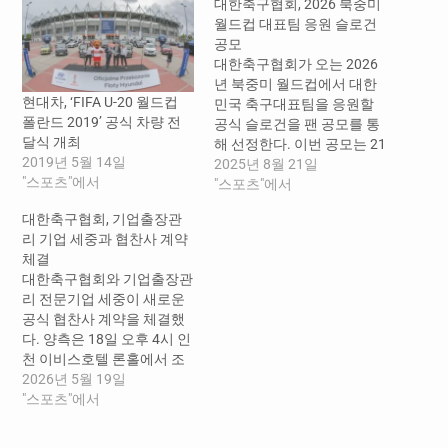
대한축구협회, 2026 북중미
월드컵 대표팀 응원 슬로건
공모
대한축구협회가 오는 2026
년 북중미 월드컵에서 대한
현대차, ‘FIFA U-20 월드컵
민국 축구대표팀을 응원할
폴란드 2019’ 공식 차량 전
공식 슬로건을 팬 공모를 통
달식 개최
해 선정한다. 이번 공모는 21
2019년 5월 14일
일부터 9월 3일까지
2025년 8월 21일
"스포츠"에서
PlayKFA SNS 채널을 통해
"스포츠"에서
진행되며, 공모링크를 통해
대한축구협회, 기업출장관
작성 가능하다. 대한민국 축
리 기업 세중과 협찬사 계약
구를 사랑하는 사람이라면
체결
누구나 참여할 수 있다. 응모
대한축구협회와 기업출장관
문구 글자 수와 제출 횟수에
리 전문기업 세중이 새로운
는 제한이 없다. 접수된 문구
공식 협찬사 계약을 체결했
는 내부 심사와 팬 투표,…
다. 양측은 18일 오후 4시 인
천 이비스호텔 론홀에서 조
인식을 갖고, 대한축구협회
2026년 5월 19일
및 축구국가대표팀 지정여
"스포츠"에서
행사 공식 협찬사 계약을 새
롭게 체결했다. 계약기간은