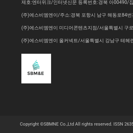
제호:엔터위크/인터넷신문 등록번호:경북 아00490/잡지등
(주)에스비엠엔이/주소:경북 포항시 남구 해동로84번길 14-3 5
(주)에스비엠엔이 미디어콘텐츠지점/서울특별시 구로구 
(주)에스비엠엔이 올커넥트/서울특별시 강남구 테헤란로7
Copyright ©SBMNE Co.,Ltd All rights reserved. ISSN 263