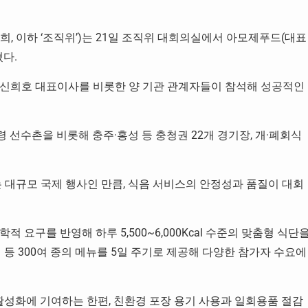
창희
,
이하
‘
조직위
’)
는
21
일 조직위 대회의실에서 아모제푸드
(
대표
혔다
.
신희호 대표이사를 비롯한 양 기관 관계자들이 참석해 성공적인
령 선수촌을 비롯해 충주
·
홍성 등 충청권
22
개 경기장
,
개
·
폐회식
 대규모 국제 행사인 만큼
,
식음 서비스의 안정성과 품질이 대회
학적 요구를 반영해 하루
5,500~6,000Kcal
수준의 맞춤형 식단
 등
300
여 종의 메뉴를
5
일 주기로 제공해 다양한 참가자 수요에
활성화에 기여하는 한편
,
친환경 포장 용기 사용과 일회용품 절감