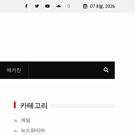
충청 청소년이 만든 U대회 홍보 영상…최종 6편 선정
07 8월, 2026
중요 메
들고 지
Facebook
Twitter
YouTube
Plus
Pinterest
혜
Google
매거진
카테고리
게임
뉴스와이어