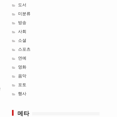
도서
미분류
방송
사회
소셜
스포츠
연예
영화
음악
포토
을
행사
메타