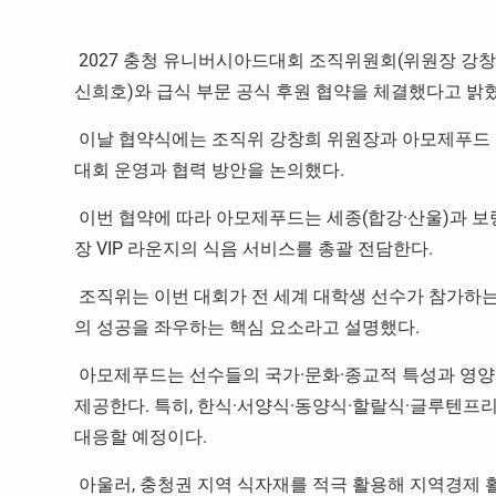
2027
충청 유니버시아드대회 조직위원회
(
위원장 강
신희호
)
와 급식 부문 공식 후원 협약을 체결했다고 밝
이날 협약식에는 조직위 강창희 위원장과 아모제푸드 
대회 운영과 협력 방안을 논의했다
.
이번 협약에 따라 아모제푸드는 세종
(
합강
·
산울
)
과 보
장
VIP
라운지의 식음 서비스를 총괄 전담한다
.
조직위는 이번 대회가 전 세계 대학생 선수가 참가하는
의 성공을 좌우하는 핵심 요소라고 설명했다
.
아모제푸드는 선수들의 국가
·
문화
·
종교적 특성과 영양
제공한다
.
특히
,
한식
·
서양식
·
동양식
·
할랄식
·
글루텐프리
대응할 예정이다
.
아울러
,
충청권 지역 식자재를 적극 활용해 지역경제 