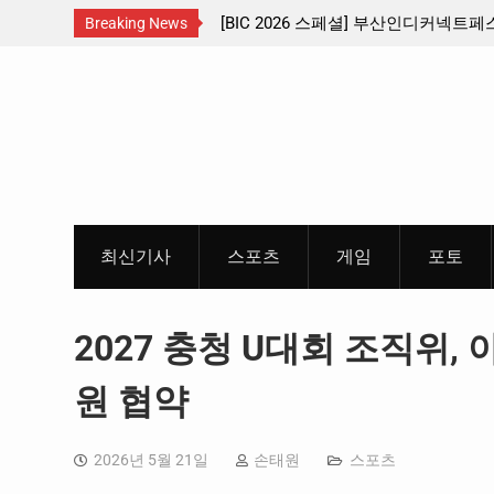
… 수도권 서남부 교통
[BIC 2026 스페셜] 부산인디커넥트페스티벌
Breaking News
리듬게임 4종 프리뷰
Skip
to
content
최신기사
스포츠
게임
포토
2027 충청 U대회 조직위,
원 협약
2026년 5월 21일
손태원
스포츠