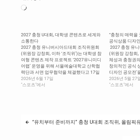
로
드
중...
2027 충청 U대회, 대학생 콘텐츠로 세계와
“충청의 매력을 굿
소통한다
공식상품 디자인
2027 충청 유니버시아드대회 조직위원회
2027 충청 
(위원장 강창희, 이하 ‘조직위’)는 대학생 참
(위원장 강창희,
여형 콘텐츠 제작 프로젝트 ‘2027유니미디
체성과 충청권의
어랩’ 운영을 위해 서울예술대학교 산학협
창의적인 공식 상
력단과 서면 업무협약을 체결했다고 17일
디자인 공모전’
밝혔다. 이번 협약은 대학생 서포터즈 프로
2026년 6월 17일
공모전은 대회를
2026년 5월 27
그램 ‘2027유니크루’의 일환으로, 양 기관
"스포츠"에서
자인을 발굴하고
"스포츠"에서
은 대학생이 직접 참여하는 영상 콘텐츠 제
통해 국내외 참
작을 통해 대회 홍보 효과를 높이고 대학과
매력을 널리 알
국제종합스포츠대회 간 협력 모델 구축에
히, 단순한 아
나설 계획이다. ‘2027유니미디어랩’에는
실제 상품화를 
서울예술대학교 광고창작·영화전공 학생들
글
“유치부터 준비까지” 충청 U대회 조직위, 올림픽
이 참여해 대회와 청춘, 캠퍼스, 국제교류 등
을…
탐