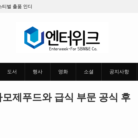
 출품 인디
판타지 케이팝 애니메이션 ‘고스트밴드’ 8월 26일(수)
개봉 확정, 소울 충만한 메인 포스터 & 메인 예고편 공
개
도서
행사
영화
소셜
공지사항
 아모제푸드와 급식 부문 공식 후