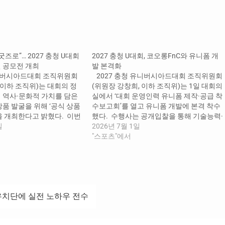
즈로”… 2027 충청 U대회
2027 충청 U대회, 코오롱FnC와 유니폼 개
 공모전 개최
발 본격화
유니버시아드대회 조직위원회
2027 충청 유니버시아드대회 조직위원회
 이하 조직위)는 대회의 정
(위원장 강창희, 이하 조직위)는 1일 대회의
 역사·문화적 가치를 담은
실에서 ‘대회 운영인력 유니폼 제작·공급 착
품 발굴을 위해 ‘공식 상품
수보고회’를 열고 유니폼 개발에 본격 착수
을 개최한다고 밝혔다. 이번
했다. 수행사는 공개입찰을 통해 기술능력·
 대표할 차별화된 굿즈 디
일
입찰가격 평가를 종합해 코오롱인더스트리
2026년 7월 1일
, 젊고 감각적인 콘텐츠를
㈜FnC부문(이하 코오롱FnC)이 선정됐다.
"스포츠"에서
가자와 관람객에게 대회의
코오롱FnC는 자원봉사자·공공지원인력·
리기 위해 기획됐다. 특
경기운영인력·기술임원 등 2만 6천여 명
이디어 공모를 넘어 우수작의
의 유니폼을 직무별 특성에 맞춰 스포츠웨
추진함으로써…
어·정장·비즈니스웨어 등으로 개발한다. 하
계 국제스포츠대회 특성을 고려해 기능성·
유치단에 실전 노하우 전수
활동성은 물론 친환경 요소도 담는다. 특
히, 자원봉사자 유니폼은 대회의 정체성과
젊음·열정을 살리면서 현장…