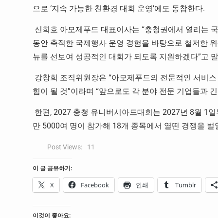
으로
‘
지속 가능한 친환경 대회 운영
’
에도 동참한다
.
신희호 아모제푸드 대표이사는
“
충청권에서 열리는 국
동안 축적한 국제행사 운영 경험을 바탕으로 철저한 
뉴를 선보여 성공적인 대회가 되도록 지원하겠다
”
고 
강창희 조직위원장은
“
아모제푸드의 전문적인 서비스 
힘이 될 것
”
이라며
“
앞으로도 각 분야 전문 기업들과 
한편
, 2027
충청 유니버시아드대회는
2027
년
8
월
1
일
만
5000
여 명이 참가해
18
개 종목에서 열띤 경쟁을 벌
Post Views:
11
이 글 공유하기:
X
Facebook
인쇄
Tumblr
이것이 좋아요: