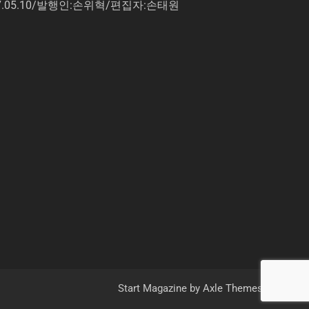
7.05.10/발행인:손위혁/편집자:손태원
Start Magazine by
Axle Themes