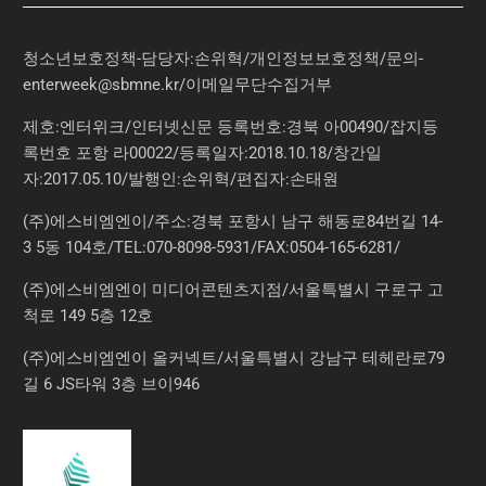
청소년보호정책-담당자:손위혁
/
개인정보보호정책
/
문의
-
enterweek@sbmne.kr
/이메일무단수집거부
제호:엔터위크/인터넷신문 등록번호:경북 아00490/잡지등
록번호 포항 라00022/등록일자:2018.10.18/창간일
자:2017.05.10/발행인:손위혁/편집자:손태원
(주)에스비엠엔이/주소:경북 포항시 남구 해동로84번길 14-
3 5동 104호/TEL:070-8098-5931/FAX:0504-165-6281/
(주)에스비엠엔이 미디어콘텐츠지점/서울특별시 구로구 고
척로 149 5층 12호
(주)에스비엠엔이 올커넥트/서울특별시 강남구 테헤란로79
길 6 JS타워 3층 브이946