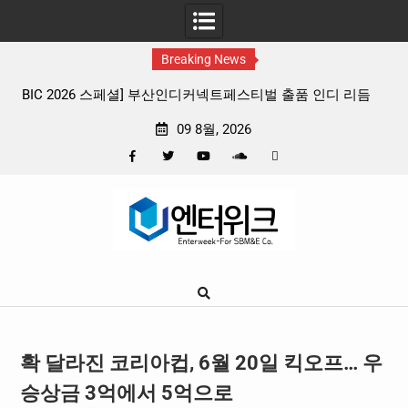
Breaking News
디 리듬
판타지 케이팝 애니메이션 ‘고스트밴드’ 8월 26일(수) 개봉
확정, 소울 충만한 메인 포스터 & 메인 예고편 공개
09 8월, 2026
Facebook
Twitter
YouTube
Plus
Pinterest
Skip
Google
to
content
확 달라진 코리아컵, 6월 20일 킥오프… 우
승상금 3억에서 5억으로