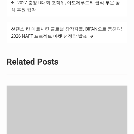
글
2027 충청 U대회 조직위, 아모제푸드와 급식 부문 공
팀이 출전한다. 총 4라운드
탐
로 진행되며, 모든 경기는 단
식 후원 협약
판이다. 전년도 WK리그 우
색
승팀 화천KSPO는…
선댄스·칸 매료시킨 글로벌 창작자들, BIFAN으로 뭉친다!
2026 NAFF 프로젝트 마켓 선정작 발표
Related Posts