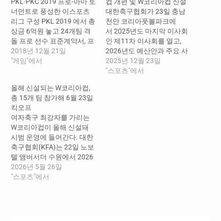
PKL∙PKC 2019 프로-아마 토
컵 개편 및 W코리아컵 신설
너먼트로 풍성한 이스포츠
대한축구협회가 23일 충남
리그 구성 PKL 2019 에서 총
천안 코리아풋볼파크에
상금 6억원 놓고 24개팀 격
서 2025년도 마지막 이사회
돌 프로 선수 표준계약서, 프
인 제11차 이사회를 열고,
로팀 지원금 도입 등 프로 선
2018년 12월 21일
2026년도 예산안과 주요 사
수 권익 보호 및 자생력 강화
"게임"에서
업 계획을 심의·확정했다. 이
2025년 12월 23일
에 앞장 펍지주식회사(대표
날 이사회에서 의결된 2026
"스포츠"에서
김창한)가 2019 PUBG
년도 대한축구협회 예산은
올해 신설되는 W코리아컵,
KOREA LEAGUE(국문 표기
총 1,387억원(천만원 이하
총 15개 팀 참가해 6월 23일
‘2019 펍지 코리아 리그’, 이
생략)이다. 이 가운데 일반
킥오프
하 PKL 2019) 운영 계획을
예산은 약 1,048억원이
여자축구 최강자를 가리는
21일…
며, 나머지 약 339억원은 코
W코리아컵이 올해 신설돼
리아풋볼파크(대한민국 축
시범 운영에 들어간다. 대한
구종합센터) 관련 예산이다.
축구협회(KFA)는 22일 노보
수입 항목을 보면 가장 큰 비
텔 앰버서더 수원에서 2026
중을 차지하는 ▲파트너사
W코리아컵 대진 추첨을 실
2026년 5월 26일
후원금 ▲A매치 및 중계권
시했다. 이 자리에서 협회는
"스포츠"에서
수익 ▲FIFA와 AFC 보조
W코리아컵의 경기 방식 및
금 ▲교육 및 등록비 등 협회
일정을 확정 발표했다. W코
자체 수익이 약 1,181억원으
리아컵에는 WK리그 8개 팀
로 2025년도 828억 대
과 대학 7개 팀까지 총 15개
비 43% 증가했다. 이는…