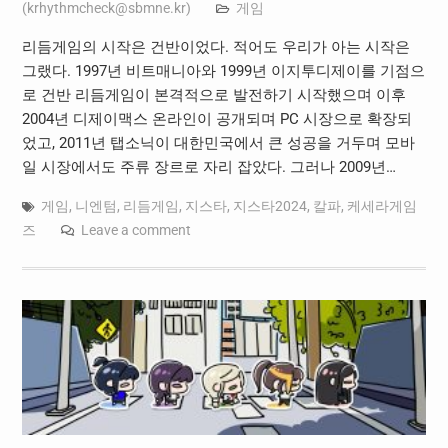
(
krhythmcheck@sbmne.kr
)
게임
리듬게임의 시작은 건반이었다. 적어도 우리가 아는 시작은
그랬다. 1997년 비트매니아와 1999년 이지투디제이를 기점으
로 건반 리듬게임이 본격적으로 발전하기 시작했으며 이후
2004년 디제이맥스 온라인이 공개되며 PC 시장으로 확장되
었고, 2011년 탭소닉이 대한민국에서 큰 성공을 거두며 모바
일 시장에서도 주류 장르로 자리 잡았다. 그러나 2009년…
게임
,
니엔텀
,
리듬게임
,
지스타
,
지스타2024
,
칼파
,
케세라게임
즈
Leave a comment