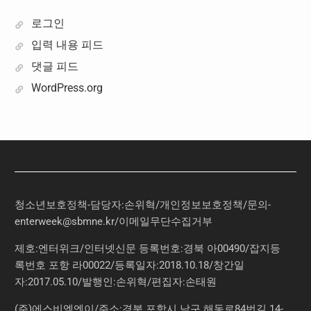
로그인
입력 내용 피드
댓글 피드
WordPress.org
청소년보호정책-담당자:손위혁
/
개인정보보호정책
/
문의
-
enterweek@sbmne.kr
/이메일무단수집거부
제호:엔터위크/인터넷신문 등록번호:경북 아00490/잡지등
록번호 포항 라00022/등록일자:2018.10.18/창간일
자:2017.05.10/발행인:손위혁/편집자:손태원
(주)에스비엠엔이/주소:경북 포항시 남구 해동로84번길 14-