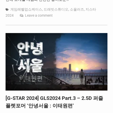
게임레벨업쇼케이스
,
드래빗스튜디오
,
소울러즈
,
지스타
2024
Leave a comment
[G-STAR 2024] GLS2024 Part.3 – 2.5D 퍼즐
플렛포머 ‘안녕서울 : 이태원편’