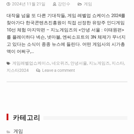
2024년 11월 21일
강민수
게임
대작을 넘을 또 다른 기대작들, 게임 레벨업 쇼케이스 2024를
찾아가다 한국콘텐츠진흥원이 직접 선정한 유망주 인디게임
10선 체험 마지막편 – 지노게임즈의 <안녕 서울 : 이태원편>
를 플레이하다 넥슨, 넷마블, 엔씨소프트의 3N 체제가 무너지
고 있다는 소식이 종종 뉴스에 들린다. 어떤 게임사의 시가총
액이 어쩌구,…
게임레벨업쇼케이스
,
네오위즈
,
안녕서울
,
지노게임즈
,
지스타
,
지스타2024
Leave a comment
카테고리
게임