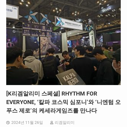
[K리겜알리미 스페셜] RHYTHM FOR
EVERYONE, ‘칼파 코스믹 심포니’와 ‘니엔텀 오
푸스 제로’의 케세라게임즈를 만나다
2024년 11월 26일
리겜알리미