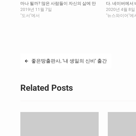
마나 될까? 많은 사람들이 자신의 삶에 만
다. 네이버에서
족하지 못하고 불행을 느낀다. 그러면서도
2019년 11월 7일
지 2년 동안 5
2020년 4월 8일
별다른 노력 없이 행복해 보이는 사람들을
"도서"에서
2020년 4월 5
"뉴스와이어"에
부러워하기만 하면서 흘러가는 대로 살 뿐
기’는 ‘비전을 
이다. 그들은 누구에게나 실패와 고비가…
이 일어난다’라는
책은 흙수저인 
글
좋은땅출판사, ‘내 생일의 신비’ 출간
탐
색
Related Posts