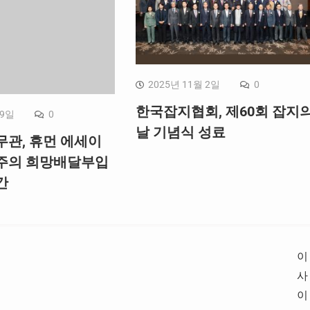
2025년 11월 2일
0
한국잡지협회, 제60회 잡지
 9일
0
날 기념식 성료
무관, 휴먼 에세이
주의 희망배달부입
간
이
사
이