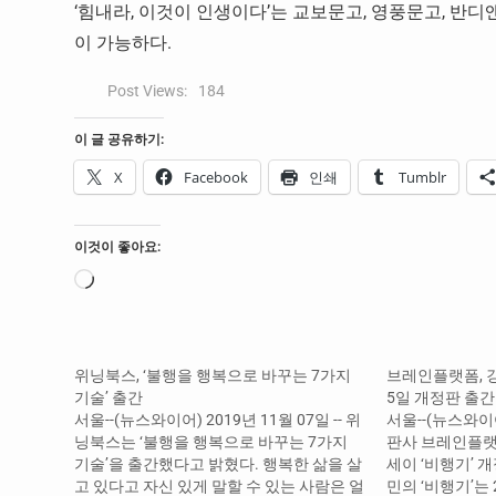
‘힘내라, 이것이 인생이다’는 교보문고, 영풍문고, 반디앤
이 가능하다.
Post Views:
184
이 글 공유하기:
X
Facebook
인쇄
Tumblr
이것이 좋아요:
로
드
중...
위닝북스, ‘불행을 행복으로 바꾸는 7가지
브레인플랫폼, 강
기술’ 출간
5일 개정판 출간
서울--(뉴스와이어) 2019년 11월 07일 -- 위
서울--(뉴스와이어)
닝북스는 ‘불행을 행복으로 바꾸는 7가지
판사 브레인플랫
기술’을 출간했다고 밝혔다. 행복한 삶을 살
세이 ‘비행기’ 
고 있다고 자신 있게 말할 수 있는 사람은 얼
민의 ‘비행기’는 