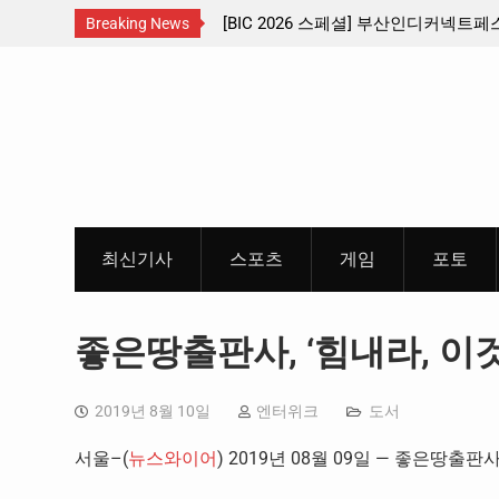
 … 수도권 서남부 교통
[BIC 2026 스페셜] 부산인디커넥트페스티
Breaking News
리듬게임 4종 프리뷰
Skip
to
content
최신기사
스포츠
게임
포토
좋은땅출판사, ‘힘내라, 이
2019년 8월 10일
엔터위크
도서
서울–(
뉴스와이어
) 2019년 08월 09일 — 좋은땅출