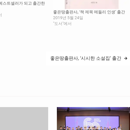
 베스트셀러가 되고 출간한
쇄까지 완판된 바 있으며,
좋은땅출판사, ‘책 제목 메들리 인생’ 출간
일 개정판이 출간된다. ‘비행
서
2019년 5월 24일
가지고 행동으로 옮기면 기적
"도서"에서
 의미를 가지고 있다. 또
자신을…
좋은땅출판사, ‘시시한 소설집’ 출간