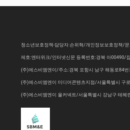
청소년보호정책-담당자:손위혁
/
개인정보보호정책
/
문
제호:엔터위크/인터넷신문 등록번호:경북 아00490/잡지등
(주)에스비엠엔이/주소:경북 포항시 남구 해동로84번길 14-3 5
(주)에스비엠엔이 미디어콘텐츠지점/서울특별시 구로구 
(주)에스비엠엔이 올커넥트/서울특별시 강남구 테헤란로7