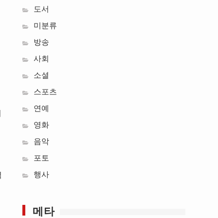
도서
미분류
방송
사회
소셜
스포츠
연예
의
영화
음악
포토
행사
역
메타