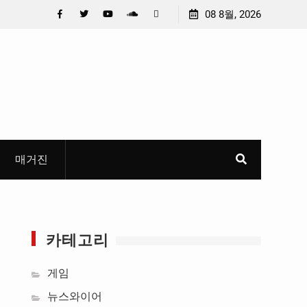
충청 청소년이 만든 U대회 홍보 영상…최종 6편 선정
08 8월, 2026
중요 
들고 
Facebook
Twitter
YouTube
Plus
Pinterest
혜
Google
매거진
카테고리
게임
뉴스와이어