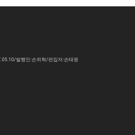
7.05.10/발행인:손위혁/편집자:손태원