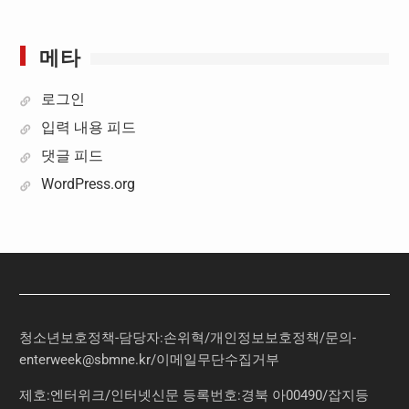
메타
로그인
입력 내용 피드
댓글 피드
WordPress.org
청소년보호정책-담당자:손위혁
/
개인정보보호정책
/
문의
-
enterweek@sbmne.kr
/이메일무단수집거부
제호:엔터위크/인터넷신문 등록번호:경북 아00490/잡지등