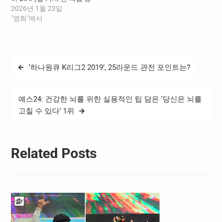
화제 공식 경쟁작 〈워터
학생 아카데미 금메달을 수
5편이 아카데미 후보에 올라
2026년 1월 23일
걸〉, 〈하이퍼센서티
상했으며, 단편 <이상하면
‘미리 보는 아카데미’로 불리
"영화"에서
브〉, 감독주간 초청작 〈물
어때? 특이하면 어때?>
는 BIAF의 위상을 다시 한번
고기의 죽음〉, 비평가주간
는 BIAF2023 단편 경쟁작으
입증했다. 이번 노미네이션
초청작 〈신은 기괴하
로 선정되었다. 니나 간츠 감
에는 BIAF2025 장편 대상과
다〉, 〈아이들〉, 〈안
독은 <에드몬드>
코코믹스 음악상을 수상한 <
경〉 등 화제작이 대거 포함
로 BAFTA 단편 애니메이션
글
‘하나원큐 K리그2 2019’, 25라운드 관전 포인트는?
리틀 아멜리>를 비롯해, 단
됐다. 칸영화제 라 시네프 수
상을 수상하고, <완더 투 원
탐
편 부문 ▲BIAF2024 애니비
상작 〈3월의 겨울〉 역시
더>로 SXSW영화제 단편 대
상 <시대의 경계선>,
라인업에 올랐다. 또한 베를
상,…
색
▲BIAF2025 애니비상 <진
예스24: 건강한 뇌를 위한 실용적인 팁 담은 ‘당신은 뇌를
린영화제 은곰상 〈오디너
주 눈물을 흘리는 소녀>,…
리 라이프〉, 심사위원 특별
고칠 수 있다’ 1위
상 〈오토카〉, 안시애니메
이션영화제…
Related Posts