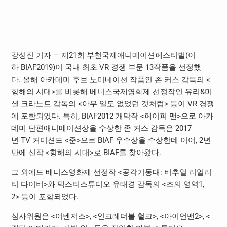
강성진 기자 — 제
21
회 부천국제애니메이션페스티벌
(
이
하
BIAF2019)
이 국내 최초
VR
경쟁 부문
13
작품을 선정했
다
.
올해 아카데미 후보 노미네이션 작품인 존 커스 감독의
<
항해의 시대
>
를 비롯해 베니스국제영화제 선정작인 유리
&
미
셸 크라노트 감독의
<
아무 일도 없었던 것처럼
>
등이
VR
경쟁
에 포함되었다
.
특히
, BIAF2012
개막작
<
페이퍼 맨
>
으로 아카
데미 단편애니메이션상을 수상한 존 커스 감독은
2017
년
TV
커미션드
<
준
>
으로
BIAF
우수상을 수상한데 이어
, 2
년
만에 신작
<
항해의 시대
>
로
BIAF
를 찾아왔다
.
그 외에도 베니스영화제 선정작
<
공각기동대
:
버추얼 리얼리
티 다이버
>
와 덱스터스튜디오 유태경 감독의
<
조의 영역
1,
2>
등이 포함되었다
.
심사위원은
<
어벤져스
>, <
인크레더블 헐크
>, <
아이언맨
2>, <