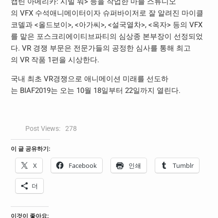
캡틴 아메리카
:
시빌 워
>
등을 작업한 마블 스튜디오
의
VFX
수석애니메이터이자 슈퍼바이저로 잘 알려진 마이클
코델과
<
올드보이
>, <
아가씨
>, <
설국열차
>, <
옥자
>
등의
VFX
를 맡은 포스크리에이티브파티의 심상종 본부장이 선정되었
다
. VR
경쟁 부문은 전문가들의 공정한 심사를 통해 최고
의
VR
작품
1
편을 시상한다
.
국내 최초
VR
경쟁으로 애니메이션 미래를 선도하
는
BIAF2019
는 오는
10
월
18
일부터
22
일까지 열린다
.
Post Views:
278
이 글 공유하기:
X
Facebook
인쇄
Tumblr
더
이것이 좋아요: