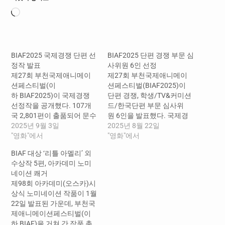
로
드
중...
BIAF2025 국제경쟁 단편 선
BIAF2025 단편 경쟁 부문 심
정작 발표
사위원 6인 선정
제27회 부천국제애니메이
제27회 부천국제애니메이
션페스티벌(이
션페스티벌(BIAF2025)이
하 BIAF2025)이 국제경쟁
단편 경쟁, 학생/TV&커미션
선정작을 공개했다. 107개
드/한국단편 부문 심사위
국 2,801편이 출품되어 문수
원 6인을 발표했다. 국제경
진 감독, 김소미 기자, 김성일
2025년 9월 3일
쟁 단편 심사위원으로 김한
2025년 8월 22일
수석프로그래머, 이은화 전
"영화"에서
나 감독, 니나 간츠 감독, 아
"영화"에서
객원프로그래머로 구성된
나스타샤 팔릴레예바 감독
BIAF 대상 ‘리틀 아멜리’ 외
선정위원회 심사를 거친 31
이 선정되었다. 김한나 감독
수상작 5편, 아카데미 노미
개국 61편이 국제경쟁 단편
은 칼아츠에서 캐릭터 애니
네이션 쾌거
본선에 선정되었다. 부문별
메이션을 전공하고, 디즈니
제98회 아카데미(오스카)시
로는 단편 39편, 학생 12편,
인턴을 거쳐 드림웍스에서
상식 노미네이션 작품이 1월
TV&커미션드 10편이다. 아
애니메이터, 스토리 아티스
22일 발표된 가운데, 부천국
카데미 출품자격을 부여하
트로 활동했다. 재학 중에 만
제애니메이션페스티벌(이
는 단편 경쟁 부문에는 칸영
든 <너구리와 손전등>으로
하 BIAF)을 거쳐 간 작품 총