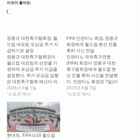
이것이 좋아요:
로
드
중...
정몽규 대한축구협회장, 월
FIFA 인판티노 회장, 정몽규
드컵 대표팀 포상금 추가 지
회장에게 월드컵 본선 진출
급하기로 결정
축하 서신 전달
정몽규 대한축구협회장이
인판티노 국제축구연맹
월드컵 대표팀의 선전을 기
(FIFA) 회장이 정몽규 대한
원하며 포상금 추가 지급을
축구협회장에게 월드컵 본
결정했다. 추가 포상금 집행
선 진출 축하 서신을 전달했
은 대한축구협회 예산이 아
다. 인판티노 회장은 7일(이
닌 별도 기부로 이뤄진다. 정
2026년 6월 1일
하 한국시간) 마티아스 그라
2025년 6월 7일
몽규 회장은 1일 대한축구협
"스포츠"에서
프스트롬 FIFA 사무총장과
"스포츠"에서
회를 통해 “월드컵 대표팀이
함께 정몽규 대한축구협회
토너먼트를 통과할 때마다
장 앞으로 보낸 축하 서신에
포상금을 추가 지급하겠
서 “축구 가족 전체를 대표하
다”면서 “32강 진출 시 10억,
여 한국의 11회 연속 월드컵
16강 진출 시 20억, 8강 진출
본선 진출을 축하한다”면서
시 30억을 기부하겠다”고 밝
한국의 본선 진출을 충분한
현대차, ‘FIFA U-20 월드컵
혔다. 정 회장의 이와 같은
자격이 있다(well-deserved)