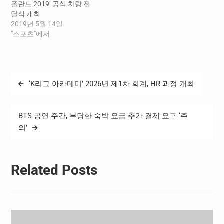
폴란드 2019’ 공식 차량 전
결정은 대표팀이 월드컵이
고 표현했다. 인판티노 회장
달식 개최
라는 큰 무대에서 대한민국
은 이미 지난 6일 한국이…
2019년 5월 14일
축구팬들에게…
"스포츠"에서
글
‘K리그 아카데미’ 2026년 제1차 회계, HR 과정 개최
탐
색
BTS 공연 주간, 부당한 숙박 요금 추가 결제 요구 ‘주
의’
Related Posts