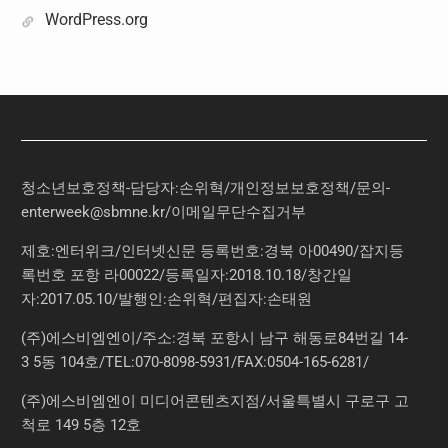
WordPress.org
청소년보호정책-담당자:손위혁
/
개인정보보호정책
/
문의
-
enterweek@sbmne.kr
/이메일무단수집거부
제호:엔터위크/인터넷신문 등록번호:경북 아00490/잡지등
록번호 포항 라00022/등록일자:2018.10.18/창간일
자:2017.05.10/발행인:손위혁/편집자:손태원
(주)에스비엠엔이/주소:경북 포항시 남구 해동로84번길 14-
3 5동 104호/TEL:070-8098-5931/FAX:0504-165-6281/
(주)에스비엠엔이 미디어콘텐츠지점/서울특별시 구로구 고
척로 149 5층 12호