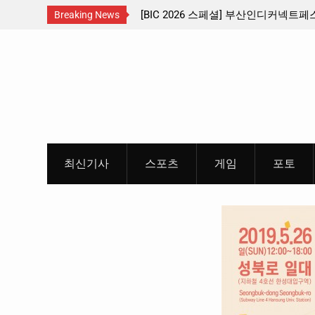
산인디커넥트페스티벌 출품 인디
판타지 케이팝 애니메이션 ‘고스트밴드’ 
Breaking News
개봉 확정, 소울 충만한 메인 포스터 &
Skip
개
to
content
최신기사
스포츠
게임
포토