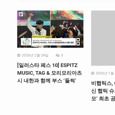
2026년 2월 24일
0
[일러스타 페스 10] ESPITZ
MUSIC, TAG & 모리모리아츠
2026년 1월
시 내한과 함께 부스 ‘들썩’
비햅틱스, 
신 햅틱 슈
모’ 최초 