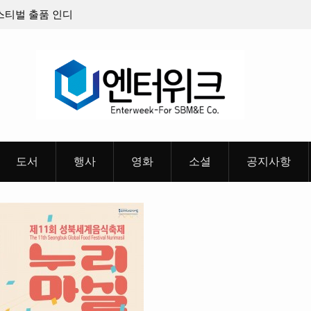
8월 26일(수)
충청 청소년이 만든 U대회 홍보 영상…최종 6편
 메인 예고편 공
도서
행사
영화
소셜
공지사항