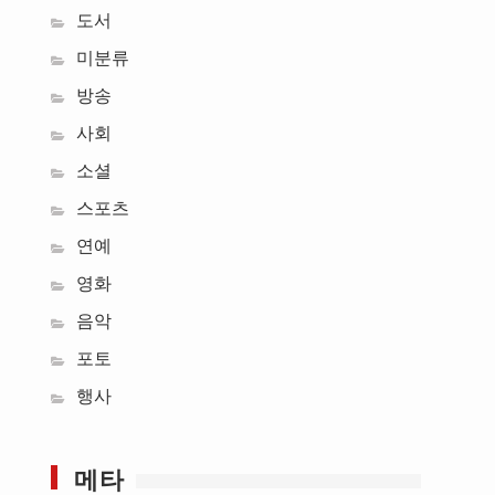
도서
미분류
방송
사회
소셜
스포츠
연예
영화
음악
포토
행사
메타