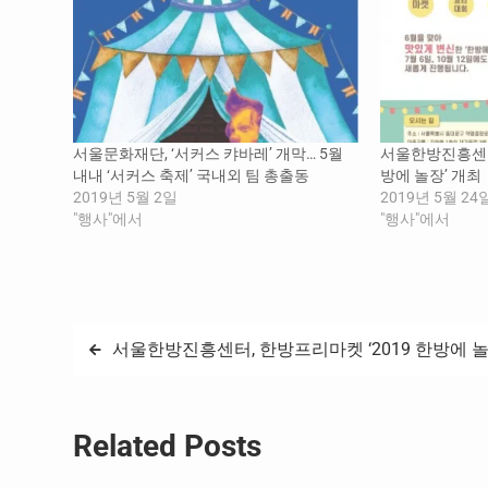
서울문화재단, ‘서커스 캬바레’ 개막… 5월
서울한방진흥센터,
내내 ‘서커스 축제’ 국내외 팀 총출동
방에 놀장’ 개최
2019년 5월 2일
2019년 5월 24
"행사"에서
"행사"에서
글
서울한방진흥센터, 한방프리마켓 ‘2019 한방에 놀
탐
색
Related Posts