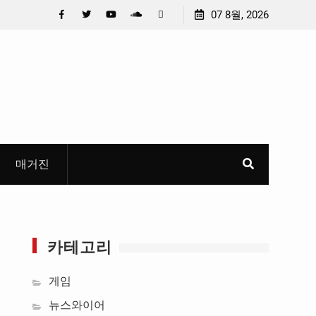
 선정
중요 메일메일 제목정준호 의원, 축구협회 슬그머니 만
07 8월, 2026
들고 지운 ‘홍명보 특례’ 홍명보에 쏟아진 20년 무한 특
Facebook
Twitter
YouTube
Plus
Pinterest
혜
Google
매거진
카테고리
게임
뉴스와이어