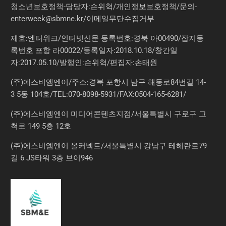
청소년보호정책-담당자:손위혁
/
개인정보보호정책
/
문의
-
enterweek@sbmne.kr
/이메일무단수집거부
제호:엔터위크/인터넷신문 등록번호:경북 아00490/잡지등
록번호 포항 라00022/등록일자:2018.10.18/창간일
자:2017.05.10/발행인:손위혁/편집자:손태원
(주)에스비엠엔이/주소:경북 포항시 남구 해동로84번길 14-
3 5동 104호/TEL:070-8098-5931/FAX:0504-165-6281/
(주)에스비엠엔이 미디어콘텐츠지점/서울특별시 구로구 고
척로 149 5층 12호
(주)에스비엠엔이 올커넥트/서울특별시 강남구 테헤란로79
길 6 JS타워 3층 브이946