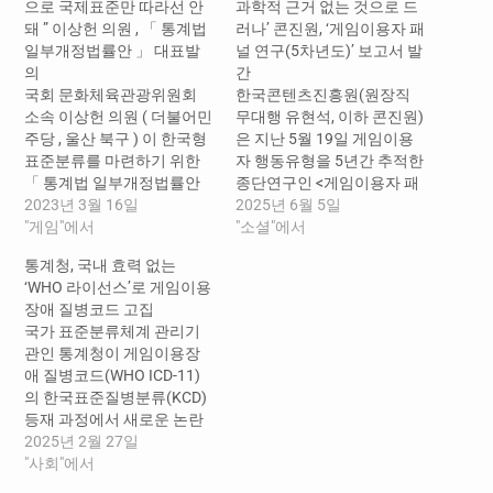
으로 국제표준만 따라선 안
과학적 근거 없는 것으로 드
돼 ” 이상헌 의원 , 「 통계법
러나’ 콘진원, ‘게임이용자 패
일부개정법률안 」 대표발
널 연구(5차년도)’ 보고서 발
의
간
국회 문화체육관광위원회
한국콘텐츠진흥원(원장직
소속 이상헌 의원 ( 더불어민
무대행 유현석, 이하 콘진원)
주당 , 울산 북구 ) 이 한국형
은 지난 5월 19일 게임이용
표준분류를 마련하기 위한
자 행동유형을 5년간 추적한
「 통계법 일부개정법률안
종단연구인 <게임이용자 패
」 을 대표발의했다 . 현행
2023년 3월 16일
널 연구(5차년도)> 보고서를
2025년 6월 5일
통계법은 한국표준질병사인
"게임"에서
발간하고, 오는 30일까지 패
"소셜"에서
분류 (KCD) 를 작성할 때 세
널 데이터 개방을 통한 학술
통계청, 국내 효력 없는
계보건기구 (WHO) 의 국제
논문 경진대회 참가자를 모
‘WHO 라이선스’로 게임이용
표준분류 (ICD) 를 기준으로
집한다. 또한, 오는 13일 ‘게
장애 질병코드 고집
삼도록 하고 있다 . 이에 그
임이용장애 질병코드 대응
국가 표준분류체계 관리기
동안 국제표준분류에 수록
특별세미나’를 서울 중구
관인 통계청이 게임이용장
된 질병코드는 하나도 빠짐
CKL기업지원센터에서 개최
애 질병코드(WHO ICD-11)
없이 국내 표준분류에…
해 게임이용장애 질병코드
의 한국표준질병분류(KCD)
등재에 따른 적극적인 대응
등재 과정에서 새로운 논란
방안을 모색하고 있다. 해당
을 일으키고 있다. 더불어민
2025년 2월 27일
연구는 2020년부터 2024년
주당 게임특별위원회 위원
"사회"에서
까지 아동·청소년…
장인 강유정 국회의원(문화