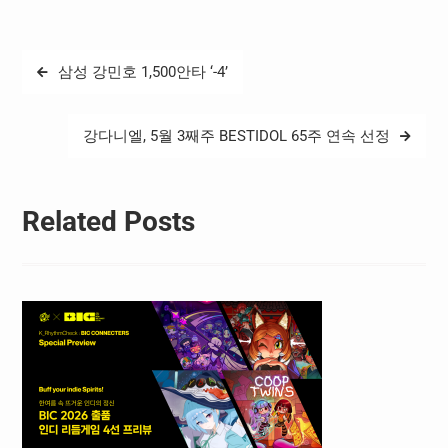
체육관광위원회)이 확인한
바에 따르면, 지난 20일 국무
조정실이 개최한 ‘게임이용
글
삼성 강민호 1,500안타 ‘-4’
장애 민관협의체’ 회의에서
탐
통계청은 WHO의 ‘ICD- 11
사용 조건 및 라이선스 계
색
약’을 근거로 게임이용장애
강다니엘, 5월 3째주 BESTIDOL 65주 연속 선정
코드를 그대로 등재해야 한
다는 입장을 강하게 피력하
였다. 통계청이 제시한
WHO…
Related Posts