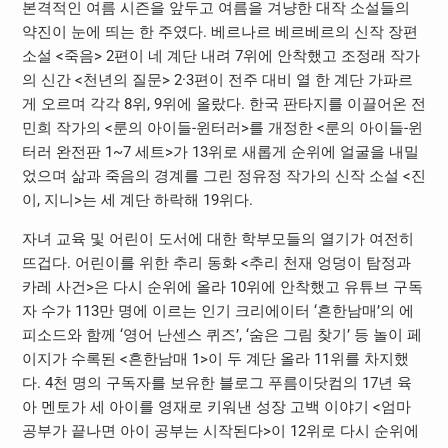
본격적인 여름 시즌을 앞두고 여름을 겨냥한 대작 소설들의
약진이 눈에 띄는 한 주였다. 베르나르 베르베르의 신작 장편
소설 <죽음> 2편이 네 계단 내려 7위에 안착했고 조정래 작가
의 신간 <천년의 질문> 2·3편이 전주 대비 열 한 계단 가파르
게 오르며 각각 8위, 9위에 올랐다. 한국 판타지를 이끌어온 전
민희 작가의 <룬의 아이들-윈터러>를 개정한 <룬의 아이들-윈
터러 완전판 1~7 세트>가 13위로 새롭게 순위에 얼굴을 내밀
었으며 삶과 죽음의 경계를 그린 정유정 작가의 신작 소설 <진
이, 지니>는 세 계단 하락해 19위다.
자녀 교육 및 어린이 도서에 대한 학부모들의 열기가 여전히
뜨겁다. 어린이를 위한 추리 동화 <추리 천재 엉덩이 탐정과
카레 사건>은 다시 순위에 올라 10위에 안착했고 유튜브 구독
자 수가 113만 명에 이르는 인기 크리에이터 ‘흔한남매’의 에
피소드와 함께 ‘영어 난센스 퀴즈’, ‘숨은 그림 찾기’ 등 놀이 페
이지가 수록된 <흔한남매 1>이 두 계단 올라 11위를 차지했
다. 4천 명의 구독자를 보유한 블로그 푸름이닷컴의 17년 육
아 멘토가 세 아이를 영재로 키워낸 성장 고백 이야기 <엄마
공부가 끝나면 아이 공부는 시작된다>이 12위로 다시 순위에