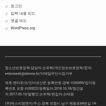
로그인
입력 내용 피드
댓글 피드
WordPress.org
청소년보호정책-담당자:손위혁
/
개인정보보호정책
/
문의
-
enterweek@sbmne.kr
/이메일무단수집거부
제호:엔터위크/인터넷신문 등록번호:경북 아00490/잡지등
록번호 포항 라00022/등록일자:2018.10.18/창간일
자:2017.05.10/발행인:손위혁/편집자:손태원
(주)에스비엠엔이/주소:경북 포항시 남구 해동로84번길 14-