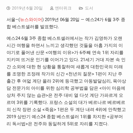
2019년 6월 20일
엔터위크
도서
서울–(
뉴스와이어
) 2019년 06월 20일 — 예스24가 6월 3주 종
합 베스트셀러를 발표했다.
예스24 6월 3주 종합 베스트셀러에서는 작가 김영하가 오랜
시간 여행을 하면서 느끼고 생각했던 것들을 아홉 가지의 이
야기로 풀어낸 산문 <여행의 이유>가 6주째 연속 1위 자리를
지키며 뜨거운 인기를 이어가고 있다. 21세기 거대 자본 속 인
간 소외에 대한 현 상황을 통찰하며 새롭게 대한민국의 미래
를 조명한 조정래 작가의 신간 <천년의 질문> 1편이 지난 주
출간 후 여덟 계단 올라 2위에 등극했고 아동발달심리, 육아상
담 전문가의 아이를 위한 심리학 공부법을 담은 <아이 마음에
상처 주지 않는 습관>은 전주 대비 열 다섯 계단 가파르게 오
르며 3위를 기록했다. 프랑스 소설의 대가 베르나르 베르베르
의 신작 장편 소설 <죽음> 1편은 두 계단 내려 4위에 안착했고
2019 상반기 예스24 종합 베스트셀러 1위를 차지한 <공부머
리 독서법>은 전주와 동일하게 5위로 자리를 지켰다.