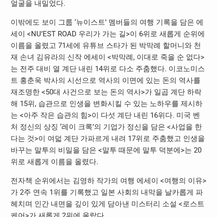
얼굴을 내밀었다.
이밖에도 보이 그룹 ‘뉴이스트’ 멤버들의 여행 기록을 담은 에
세이 <NU’EST ROAD 우리가 가는 길>이 6위로 새롭게 순위에
이름을 올렸고 71세에 유튜브 스타가 된 박막례 할머니와 천
재 손녀 김유라의 신작 에세이 <박막례, 이대로 죽을 순 없다>
는 전주 대비 열 계단 내린 14위로 다소 주춤했다. 이코노미스
트 홍춘욱 박사의 시선으로 역사의 이면에 있는 돈의 역사를
재조명한 <50대 사건으로 보는 돈의 역사>가 일곱 계단 하락
해 15위, 습관으로 인생을 변화시킬 수 있는 노하우를 제시하
는 <아주 작은 습관의 힘>이 다섯 계단 내린 16위다. 미국 벤
처 정신의 상징 ‘레이 크록’의 기업가 정신을 담은 <사업을 한
다는 것>이 여덟 계단 가파르게 내려 17위로 주춤했고 인생을
바꾸는 말투의 비밀을 담은 <말투 때문에 말투 덕분에>는 20
위로 새롭게 이름을 올렸다.
전자책 순위에서는 김영하 작가의 여행 에세이 <여행의 이유>
가 2주 연속 1위를 기록했고 일본 사회의 내막을 날카롭게 파
헤치며 인간 내면을 깊이 있게 담아낸 미스터리 소설 <로스트
케어>가 새롭게 2위에 올랐다.