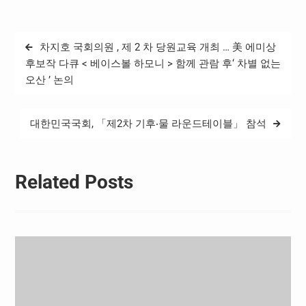
등 관련 범죄수익에 대한 몰
수·추징을 규정하는 「성폭
력처벌법」 개정안, ▲ 인천
글
차지호 국회의원 , 제 2 차 당원교육 개최 … 美 에미상
고등법원 및 대전·대구·광주
탐
회생법원을 설치하는 「각
후보작 다큐 < 베이스볼 하모니 > 함께 관람 후‘ 차별 없는
급법원법」 개정안 등 고유
오산 ’ 논의
색
법안 17건을 의결하였다. 또
한, 체계·자구 심사를 위하여
타 위원회에서 회부된 51건
대한민국국회, 「제2차 기후‧물 라운드테이블」 참석
의…
Related Posts