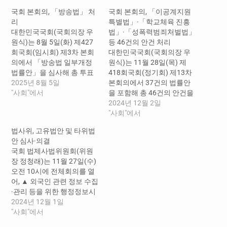
국회 본회의, 「방송법」 처
국회 본회의, 「이공계지원
리
특별법」·「학교체육 진흥
대한민국국회(국회의장 우
법」·「성폭력범죄처벌법」
원식)는 8월 5일(화) 제427
등 46건의 안건 처리
회국회(임시회) 제3차 본회
대한민국국회(국회의장 우
의에서 「방송법 일부개정
원식)는 11월 28일(목) 제
법률안」을 심사해 총 투표
418회국회(정기회) 제13차
수 180표 가운데 찬성 178
2025년 8월 5일
본회의에서 37건의 법률안
표, 반대 2표로 가결했다. 전
"사회"에서
을 포함해 총 46건의 안건을
날(4일) 오후 안건이 본회의
처리했다. 이날 본회의에서
2024년 12월 2일
에 상정됐고 송언석 의원 등
는 ▲국가적 차원에서 우수
"사회"에서
107인으로부터 무제한토론
이공계인력을 확보하기 위
법사위, 고유법안 및 타위법
요구서가 제출됨에 따라 무
해 전(全)주기에 걸친 지원
안 심사·의결
제한토론이 실시됐다. 「국
책을 마련하는 「국가과학
국회 법제사법위원회(위원
회법」에 따라 종결동의의
기술 경쟁력 강화를 위한 이
장 정청래)는 11월 27일(수)
건이 제출된 때부터 24시간
공계지원 특별법 일부개정
오전 10시에 전체회의를 열
이 경과해 무기명투표로 종
법률안」 ▲ 최저학력에 도
어, ▲ 외국인 관련 정보 수집
결동의의 건에 대한 표결을
달하지 못한 초·중·고 학생선
·관리 등을 위한 행정정보시
실시한 결과 총…
수가 기초학력보장 프로그
스템을 구축·운영하는 근거
2024년 12월 1일
램을 이수할 경우 경기대회
를 마련하는 「출입국관리
"사회"에서
에 참가할 수 있도록 허용하
법」 개정안, ▲ 허위영상물
는 「학교체육 진흥법…