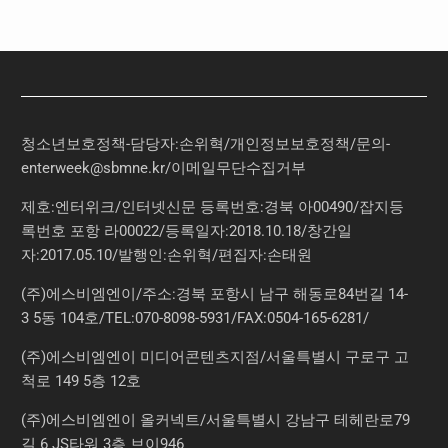
청소년보호정책-담당자:손위혁
/
개인정보보호정책
/
문의
-
enterweek@sbmne.kr
/이메일무단수집거부
제호:엔터위크/인터넷신문 등록번호:경북 아00490/잡지등
록번호 포항 라00022/등록일자:2018.10.18/창간일
자:2017.05.10/발행인:손위혁/편집자:손태원
(주)에스비엠엔이/주소:경북 포항시 남구 해동로84번길 14-
3 5동 104호/TEL:070-8098-5931/FAX:0504-165-6281/
(주)에스비엠엔이 미디어콘텐츠지점/서울특별시 구로구 고
척로 149 5층 12호
(주)에스비엠엔이 올커넥트/서울특별시 강남구 테헤란로79
길 6 JS타워 3층 브이946